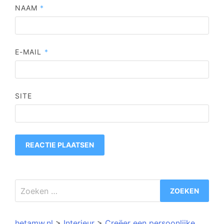
NAAM
*
E-MAIL
*
SITE
Zoeken
naar:
hetamw.nl
>
Interieur
>
Creëer een persoonlijke