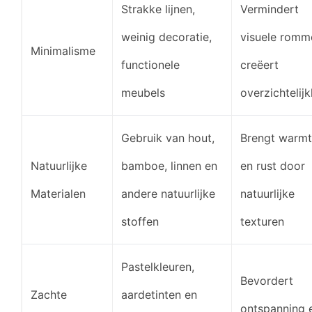
Strakke lijnen,
Vermindert
weinig decoratie,
visuele romme
Minimalisme
functionele
creëert
meubels
overzichtelij
Gebruik van hout,
Brengt warm
Natuurlijke
bamboe, linnen en
en rust door
Materialen
andere natuurlijke
natuurlijke
stoffen
texturen
Pastelkleuren,
Bevordert
Zachte
aardetinten en
ontspanning 