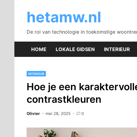
Skip
to
hetamw.nl
content
De rol van technologie in toekomstige woontre
HOME
LOKALE GIDSEN
INTERIEUR
INTERIEUR
Hoe je een karaktervoll
contrastkleuren
Olivier
mei 28, 2025
0