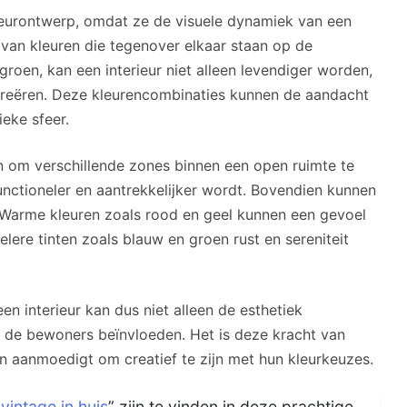
erieurontwerp, omdat ze de visuele dynamiek van een
van kleuren die tegenover elkaar staan op de
groen, kan een interieur niet alleen levendiger worden,
reëren. Deze kleurencombinaties kunnen de aandacht
eke sfeer.
n om verschillende zones binnen een open ruimte te
unctioneler en aantrekkelijker wordt. Bovendien kunnen
 Warme kleuren zoals rood en geel kunnen een gevoel
oelere tinten zoals blauw en groen rust en sereniteit
en interieur kan dus niet alleen de esthetiek
de bewoners beïnvloeden. Het is deze kracht van
n aanmoedigt om creatief te zijn met hun kleurkeuzes.
intage in huis
” zijn te vinden in deze prachtige