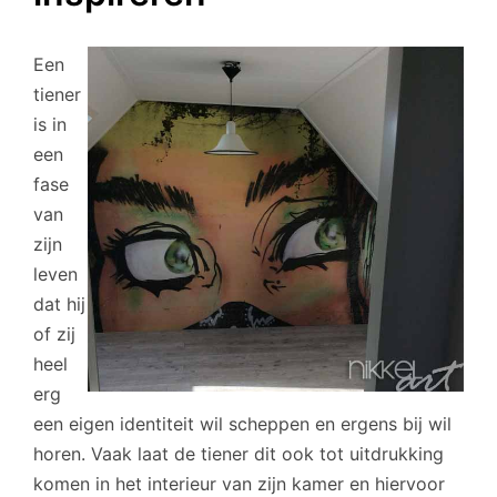
Een
tiener
is in
een
fase
van
zijn
leven
dat hij
of zij
heel
erg
een eigen identiteit wil scheppen en ergens bij wil
horen. Vaak laat de tiener dit ook tot uitdrukking
komen in het interieur van zijn kamer en hiervoor