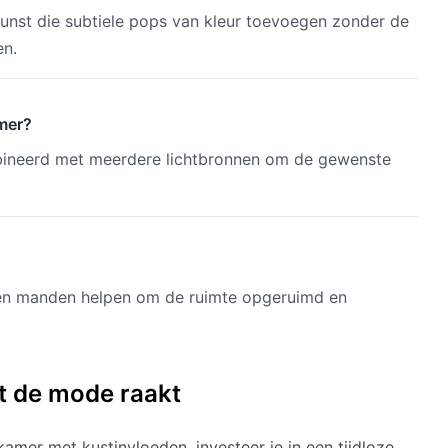
kunst die subtiele pops van kleur toevoegen zonder de
en.
amer?
mbineerd met meerdere lichtbronnen om de gewenste
en manden helpen om de ruimte opgeruimd en
it de mode raakt
amer met kustinvloeden, investeer je in een tijdloze