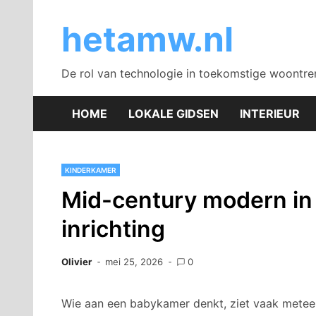
Skip
to
hetamw.nl
content
De rol van technologie in toekomstige woontre
HOME
LOKALE GIDSEN
INTERIEUR
KINDERKAMER
Mid-century modern in 
inrichting
Olivier
mei 25, 2026
0
Wie aan een babykamer denkt, ziet vaak meteen 