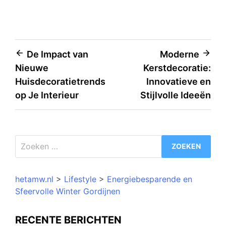
Bericht
De Impact van
Moderne
Nieuwe
Kerstdecoratie:
navigatie
Huisdecoratietrends
Innovatieve en
op Je Interieur
Stijlvolle Ideeën
Zoeken
naar:
hetamw.nl
>
Lifestyle
>
Energiebesparende en
Sfeervolle Winter Gordijnen
RECENTE BERICHTEN